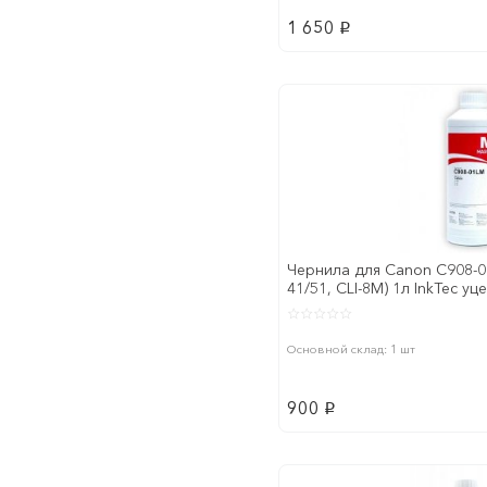
1 650
p
Чернила для Canon C908-0
41/51, CLI-8M) 1л InkTec у
годности
Основной склад: 1 шт
900
p