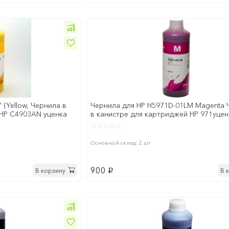
 (Yellow, Чернила в
Чернила для HP H5971D-01LM Magenta 
HP C4903AN уценка
в канистре для картриджей HP 971уцен
закончился срок го
Основной склад: 2 шт
900
В корзину
В 
p