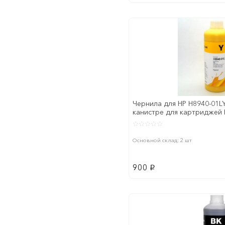
Чернила для HP H8940-01LY
канистре для картриджей 
закончился ср
Основной склад: 2 шт
900
p