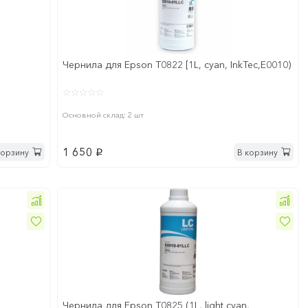
Чернила для Epson T0822 [1L, cyan, InkTec,E0010)
Основной склад: 2 шт
1 650
корзину
В корзину
p
Чернила для Epson T0825 (1L, light cyan,