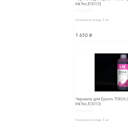
InkTec,E0010]
Основной склад: 2 шт
1 650
p
Чернила для Epson T0826 (1
InkTec,E0010)
Основной склад: 3 шт