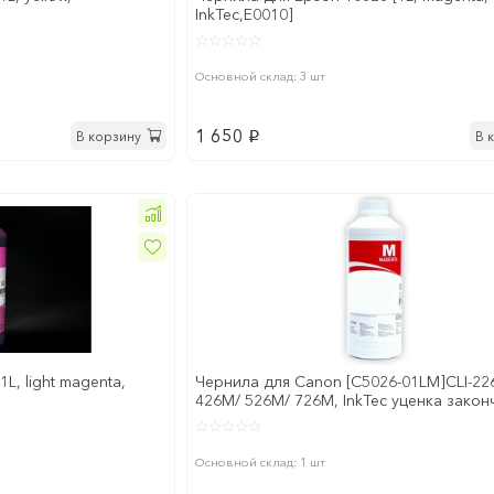
InkTec,E0010]
Основной склад: 3 шт
1 650
В корзину
В 
p
L, light magenta,
Чернила для Canon [C5026-01LM]CLI-22
426M/ 526M/ 726M, InkTec уценка закон
срок годности
Основной склад: 1 шт