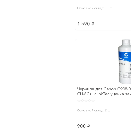
Основной склад: 1 шт
1 590
p
Чернила для Canon C908-01
CLI-8C) 1л InkTec уценка з
годности
Основной склад: 2 шт
900
p