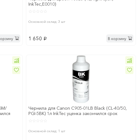
InkTec,E0010)
Основной склад: 3 шт
1 650
корзину
В корзину
p
6M/
Чернила для Canon C905-01LB Black (CL-40/50,
чился
PGI-5BK) 1л InkTec уценка закончился срок
годности
Основной склад: 1 шт