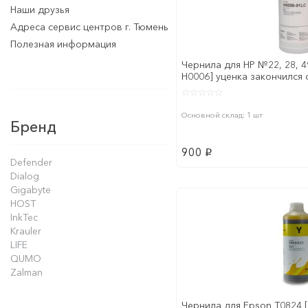
Наши друзья
Адреса сервис центров г. Тюмень
Полезная информация
Чернила для HP №22, 28, 49,
H0006] уценка закончился 
Основной склад: 1 шт
Бренд
900
p
Defender
Dialog
Gigabyte
HOST
InkTec
Krauler
LIFE
QUMO
Zalman
Чернила для Epson T0824 [1