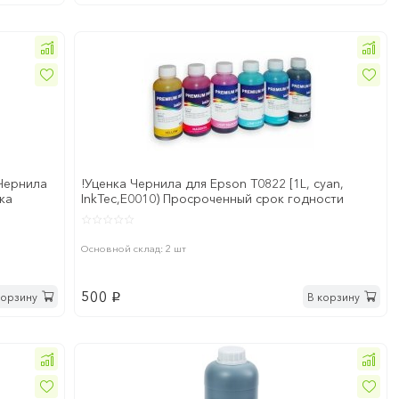
Чернила
!Уценка Чернила для Epson T0822 [1L, cyan,
ка
InkTec,E0010) Просроченный срок годности
Основной склад: 2 шт
500
корзину
В корзину
p