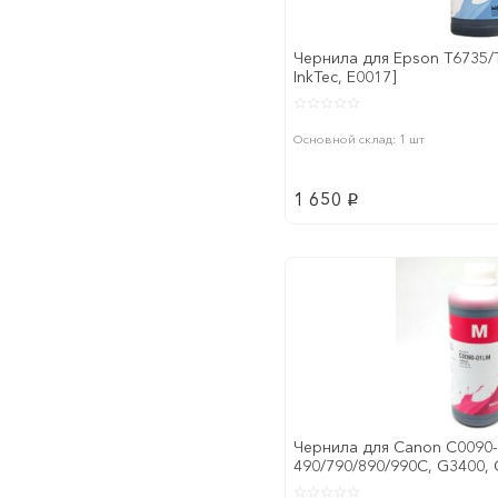
Чернила для Epson T6735/T6
InkTec, E0017]
Основной склад: 1 шт
1 650
p
Чернила для Canon C0090-
490/790/890/990C, G3400, 
G1410, G2410, G3410,