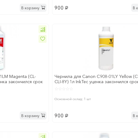
900
В корзину
В 
p
1LM Magenta (CL-
Чернила для Canon C908-01LY Yellow (C
ценка закончился срок
CLI-8Y) 1л InkTec уценка закончился сро
годности
Основной склад: 1 шт
900
В корзину
В 
p