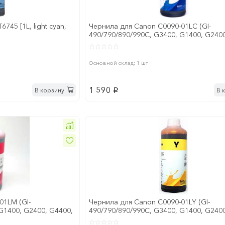
745 [1L, light cyan,
Чернила для Canon C0090-01LC (GI-
490/790/890/990C, G3400, G1400, G2400
G1410, G2410, G3410,
Основной склад: 1 шт
1 590
В корзину
В 
p
01LM (GI-
Чернила для Canon C0090-01LY (GI-
G1400, G2400, G4400,
490/790/890/990C, G3400, G1400, G2400
G1410, G2410, G3410,