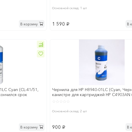
Основной склад: 1 шт
1 590
В корзину
В 
p
LC Cyan (CL-41/51,
Чернила для HP H8940-01LC (Cyan, Чер
акончился срок
канистре для картриджей HP C4903AN (
уценка закончил
Основной склад: 2 шт
900
В корзину
В 
p