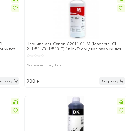
CL-
Чернила для Canon C2011-01LM (Magenta, CL-
кончился
211/511/811/513 C) 1л InkTec уценка закончился
срок годнос
Основной склад: 1 шт
900
корзину
В корзину
p