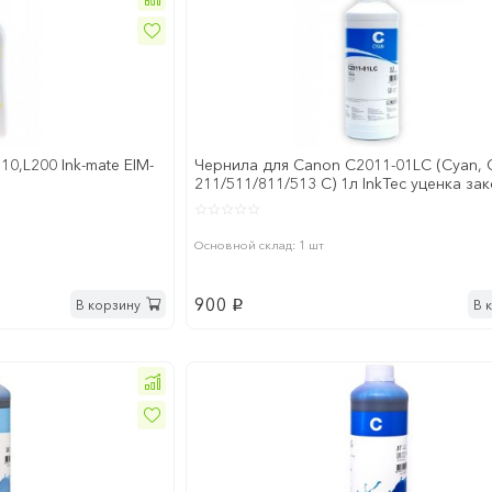
0,L200 Ink-mate EIM-
Чернила для Canon C2011-01LC (Cyan, 
211/511/811/513 C) 1л InkTec уценка за
срок годности
Основной склад: 1 шт
900
В корзину
В 
p