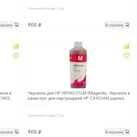
Основной склад: 2 шт
900
корзину
В корзину
p
нила в
Чернила для HP H8940-01LM (Magenta, Чернила в
940),
канистре для картриджей HP C4903AN уценка
закончился с
Основной склад: 2 шт
900
корзину
В корзину
p