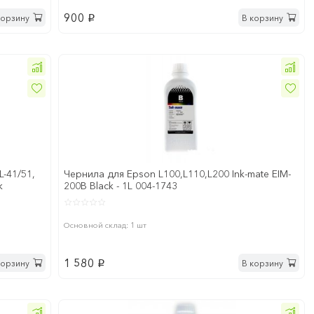
900
корзину
В корзину
p
L-41/51,
Чернила для Epson L100,L110,L200 Ink-mate EIM-
к
200B Black - 1L 004-1743
Основной склад: 1 шт
1 580
корзину
В корзину
p