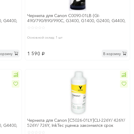
Чернила для Canon C0090-01LB (GI-
, G4400,
490/790/890/990C, G3400, G1400, G2400, G4400,
G1410, G2410, G3410,
Основной склад: 1 шт
1 590
корзину
В корзину
p
Чернила для Canon [C5026-01LY]CLI-226Y/ 426Y/
, G4400,
526Y/ 726Y, InkTec уценка закончился срок
годности