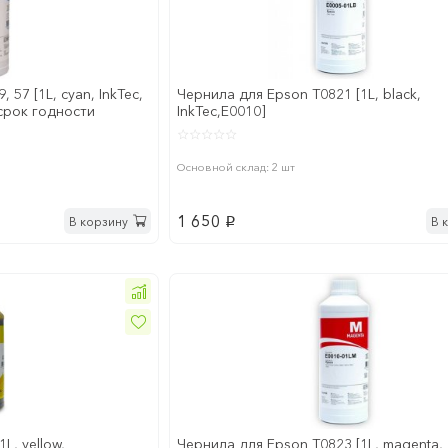
 57 [1L, cyan, InkTec,
Чернила для Epson T0821 [1L, black,
срок годности
InkTec,E0010]
Основной склад: 2 шт
1 650
В корзину
В 
p
L, yellow,
Чернила для Epson T0823 [1L, magenta,