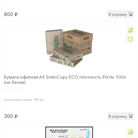
800
В корзину
p
Бумага офисная А4 SvetoCopy ECO плотность 80г/м. 500л.
(не белая)
Основной склад: 144 шт
300
В корзину
p