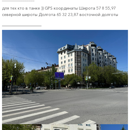
для тех кто в танке )) GPS координаты Широта 57
8
55,97
северной широты Долгота 65
32
23,87
восточной долготы
_________________