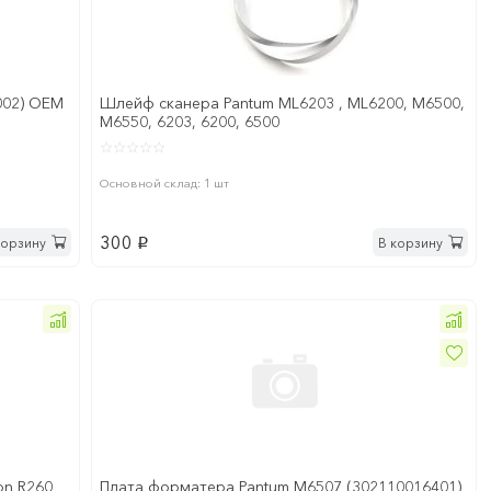
002) OEM
Шлейф сканера Pantum ML6203 , ML6200, M6500,
M6550, 6203, 6200, 6500
Основной склад: 1 шт
300
корзину
В корзину
p
on R260
Плата форматера Pantum M6507 (302110016401)