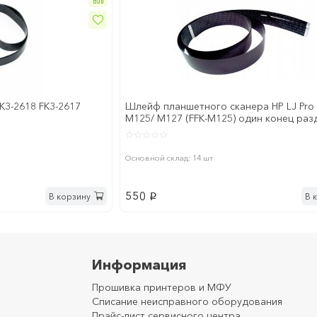
K3-2618 FK3-2617
Шлейф планшетного сканера HP LJ Pro
M125/ M127 (FFK-M125) один конец раз
18pin=6pin+12pin
Основной склад: 14 шт
550
В корзину
В 
p
Информация
Прошивка принтеров и МФУ
Списание неисправного оборудования
Прайс-лист сервисного центра