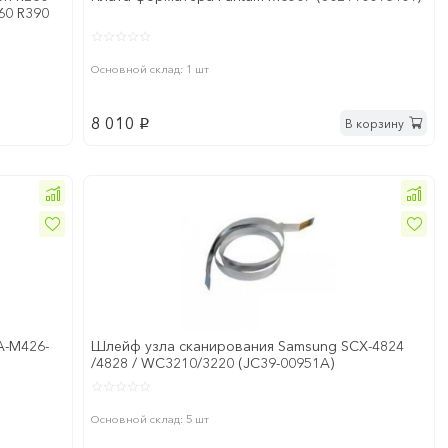
60 R390
Основной склад: 1 шт
8 010
В корзину
p
A-M426-
Шлейф узла сканирования Samsung SCX-4824
/4828 / WC3210/3220 (JC39-00951A)
Основной склад: 5 шт