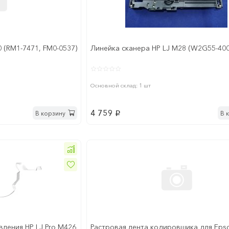
 (RM1-7471, FM0-0537)
Линейка сканера HP LJ M28 (W2G55-40
Основной склад: 1 шт
4 759
В корзину
В 
p
вления HP LJ Pro M426
Растровая лента кодировщика для Eps