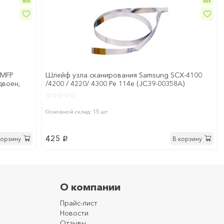
 MFP
Шлейф узла сканирования Samsung SCX-4100
двоен,
/4200 / 4220/ 4300 Pe 114e (JC39-00358A)
Основной склад: 15 шт
425
корзину
В корзину
p
О компании
Прайс-лист
Новости
Отзывы