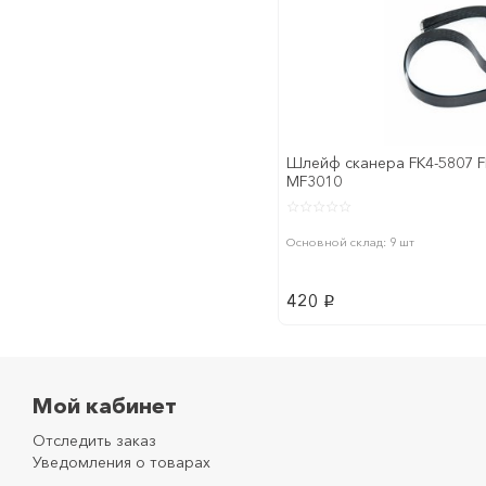
Шлейф сканера FK4-5807 F
MF3010
Основной склад: 9 шт
420
p
Мой кабинет
Отследить заказ
Уведомления о товарах