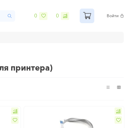
0
0
Войти
ля принтера)