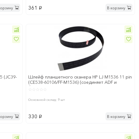
361
корзину
В корзину
p
5 (JC39-
Шлейф планшетного сканера HP LJ M1536 11 pin
(CE538-60106/FF-M1536) (соединяет ADF и
форматер
Основной склад: 9 шт
330
корзину
В корзину
p