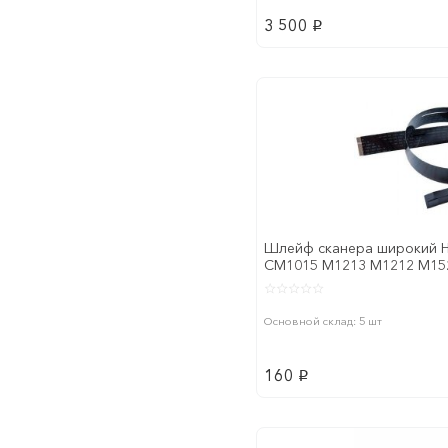
3 500
p
Шлейф сканера широкий H
CM1015 M1213 M1212 M152
CB376-67903
Основной склад: 5 шт
160
p