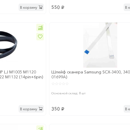
550
В корзину
В 
p
P LJ M1005 M1120
Шлейф сканера Samsung SCX-3400, 340
2 M1132 (14pin+6pin)
01699A)
Основной склад: 8 шт
350
В корзину
В 
p