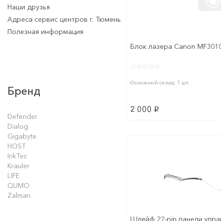
Наши друзья
Адреса сервис центров г. Тюмень
Полезная информация
Блок лазера Canon MF3010
Основной склад: 1 шт.
Бренд
2 000
p
Defender
Dialog
Gigabyte
HOST
InkTec
Krauler
LIFE
QUMO
Zalman
Шлейф 22-pin панели упра