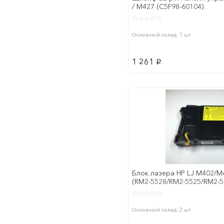
/ M427 (C5F98-60104)
Основной склад: 1 шт
1 261
p
Блок лазера HP LJ M402/
(RM2-5528/RM2-5525/RM2-55
упак
Основной склад: 2 шт