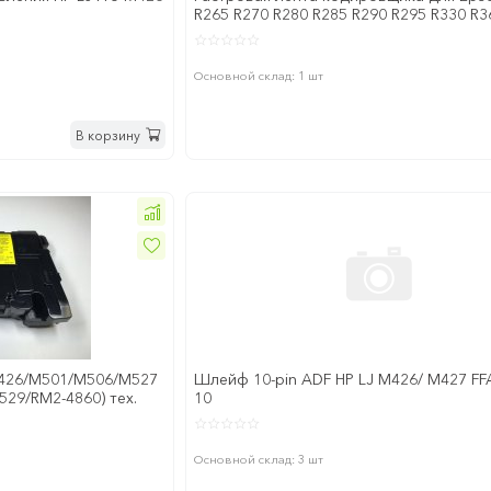
R265 R270 R280 R285 R290 R295 R330 R3
R825 L800
Основной склад: 1 шт
В корзину
M426/M501/M506/M527
Шлейф 10-pin ADF HP LJ M426/ M427 FF
29/RM2-4860) тех.
10
Основной склад: 3 шт