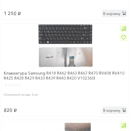
1 250
В корзину
p
Клавиатура Samsung R418 R462 R463 R467 R470 RV408 RV410
R425 R428 R429 R430 R439 R440 R420 V102360I
Основной склад: 6 шт
820
В корзину
p