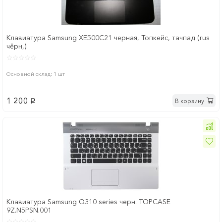
Клавиатура Samsung XE500C21 черная, Топкейс, тачпад (rus
чёрн,)
Основной склад: 1 шт
1 200
В корзину
p
Клавиатура Samsung Q310 series черн. TOPCASE
9Z.N5PSN.001