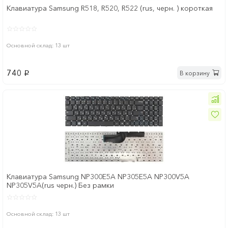
Клавиатура Samsung R518, R520, R522 (rus, черн. ) короткая
Основной склад: 13 шт
740
В корзину
p
Клавиатура Samsung NP300E5A NP305E5A NP300V5A
NP305V5A(rus черн.) Без рамки
Основной склад: 13 шт