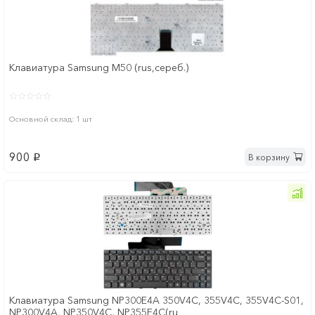
Клавиатура Samsung M50 (rus,сереб.)
Основной склад: 1 шт
900
В корзину
p
Клавиатура Samsung NP300E4A 350V4C, 355V4C, 355V4C-S01,
NP300V4A, NP350V4C, NP355E4C(ru