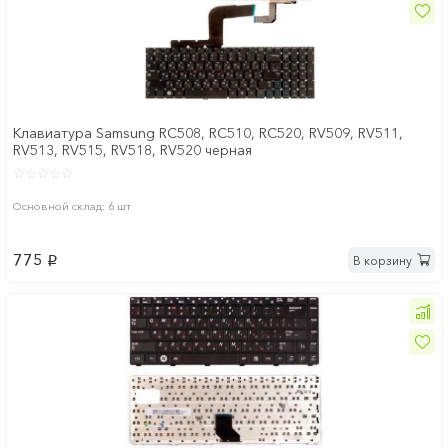
Клавиатура Samsung RC508, RC510, RC520, RV509, RV511,
RV513, RV515, RV518, RV520 черная
Основной склад: 6 шт
775
В корзину
p