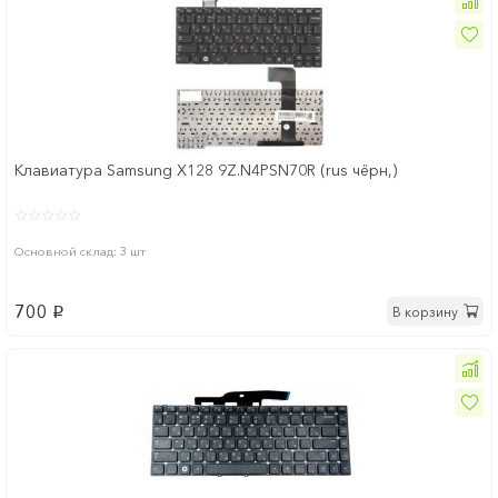
Клавиатура Samsung X128 9Z.N4PSN70R (rus чёрн,)
Основной склад: 3 шт
700
В корзину
p