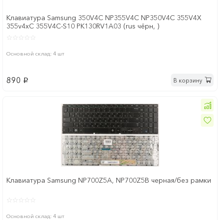
Клавиатура Samsung 350V4C NP355V4C NP350V4C 355V4X
355v4xC 355V4C-S10 PK130RV1A03 (rus чёрн, )
Основной склад: 4 шт
890
В корзину
p
Клавиатура Samsung NP700Z5A, NP700Z5B черная/без рамки
Основной склад: 4 шт