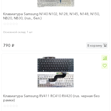
Клавиатура Samsung N140 N102, N128, N145, N148, N150,
NB20, NB30, (rus., бел.)
Основной склад: 1 шт
790
В корзину
p
Клавиатура Samsung RV411 RC410 RV420 (rus. черная без
рамки)