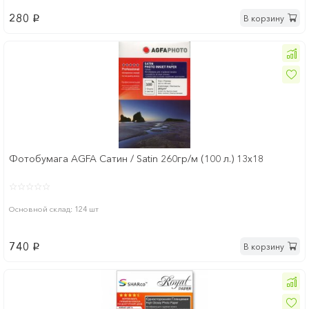
280
В корзину
p
Фотобумага AGFA Сатин / Satin 260гр/м (100 л.) 13х18
Основной склад: 124 шт
740
В корзину
p