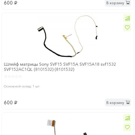
600
В корзину
p
Шлейф матрицы Sony SVF15 SVF15A SVF15A18 svf1532
SVF152AC1QL (8101532) (8101532)
Основной склад: 1 шт
600
В корзину
p