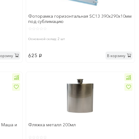
Фоторамка горизонтальная SC13 390х290х10мм
под сублимацию
Основной склад: 2 шт
625
корзину
В корзину
p
а Маша и
Фляжка металл 200мл