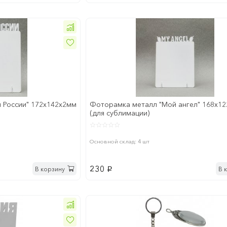
 России" 172x142х2мм
Фоторамка металл "Мой ангел" 168x1
(для сублимации)
Основной склад: 4 шт
230
В корзину
В 
p