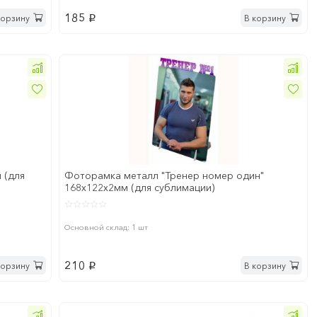
185
корзину
В корзину
p
 (для
Фоторамка металл "Тренер номер один"
168x122х2мм (для сублимации)
Основной склад: 1 шт
210
корзину
В корзину
p