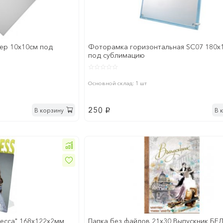
ер 10х10см под
Фоторамка горизонтальная SC07 180х
под сублимацию
Основной склад: 1 шт
250
В корзину
В 
p
есса" 168x122х2мм
Папка без файлов 21x30 Выпускник БЕ