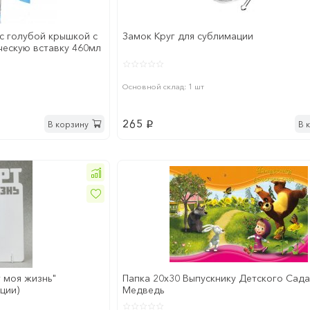
 с голубой крышкой с
Замок Круг для сублимации
ескую вставку 460мл
Основной склад: 1 шт
265
В корзину
В 
p
 моя жизнь"
Папка 20x30 Выпускнику Детского Сад
ции)
Медведь