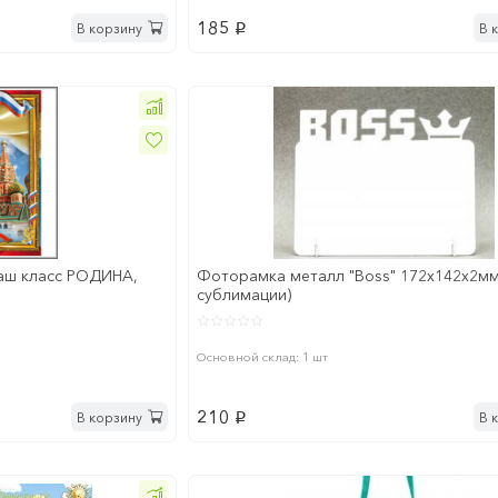
185
В корзину
В 
p
Наш класс РОДИНА,
Фоторамка металл "Boss" 172x142х2мм
сублимации)
Основной склад: 1 шт
210
В корзину
В 
p