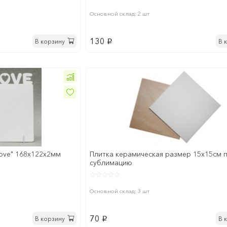
Основной склад: 2 шт
130
В корзину
В 
p
ove" 168x122х2мм
Плитка керамическая размер 15х15см 
сублимацию
Основной склад: 3 шт
70
В корзину
В 
p