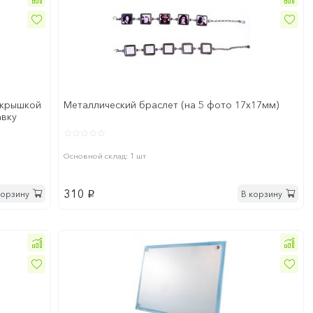
 крышкой
Металлический браслет (на 5 фото 17х17мм)
авку
Основной склад: 1 шт
310
корзину
В корзину
p