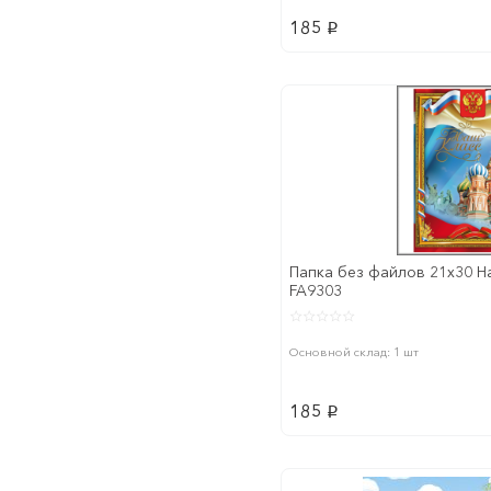
185
p
Папка без файлов 21x30 
FA9303
Основной склад: 1 шт
185
p