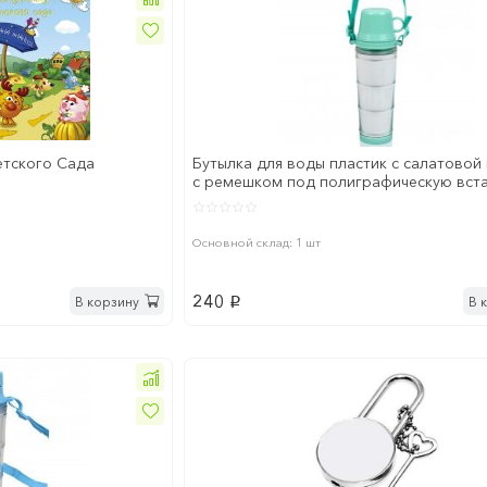
етского Сада
Бутылка для воды пластик с салатовой
с ремешком под полиграфическую вст
460мл
Основной склад: 1 шт
240
В корзину
В 
p