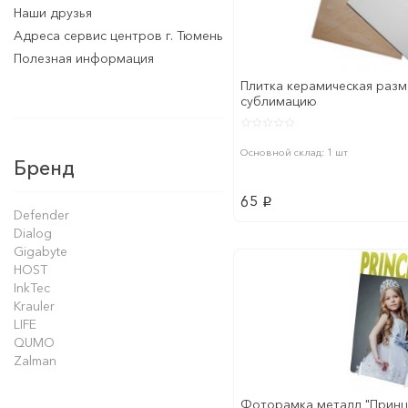
Наши друзья
Адреса сервис центров г. Тюмень
Полезная информация
Плитка керамическая разм
сублимацию
Основной склад: 1 шт
Бренд
65
p
Defender
Dialog
Gigabyte
HOST
InkTec
Krauler
LIFE
QUMO
Zalman
Фоторамка металл "Принц