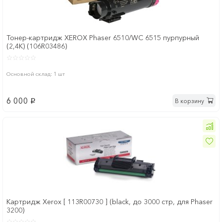
Тонер-картридж XEROX Phaser 6510/WC 6515 пурпурный
(2,4K) (106R03486)
Основной склад: 1 шт
6 000
В корзину
p
Картридж Xerox [ 113R00730 ] (black, до 3000 стр, для Phaser
3200)