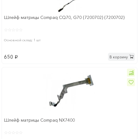
Шлейф матрицы Compaq CQ70, G70 (7200702) (7200702)
Основной склад: 1 шт
650
В корзину
p
Шлейф матрицы Compaq NX7400