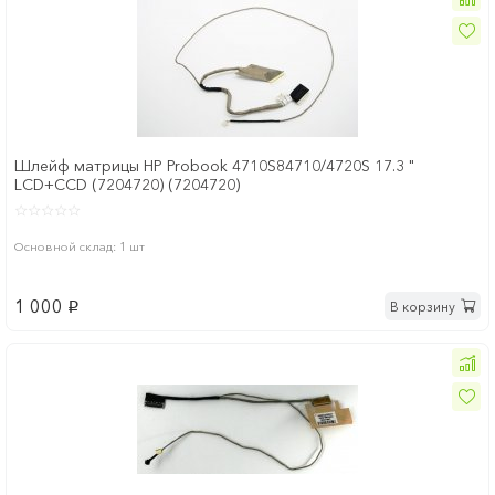
Шлейф матрицы HP Probook 4710S84710/4720S 17.3 "
LCD+CCD (7204720) (7204720)
Основной склад: 1 шт
1 000
В корзину
p